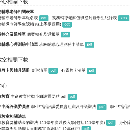
中心相關下載
務輔導老師相關表單
務輔導老師學年報名表
義務輔導老師值班簽到暨學生紀錄表
odt
xlsx
務輔導老師學生認輔表(上學期適用)
odt
案轉介及通報單
個案轉介及通報單
pdf
級輔導心理測驗申請單
班級輔導心理測驗申請單
pdf
教室相關下載
遊牌卡與輔具清冊
桌遊清單
心靈牌卡清單
pdf
pdf
中心
命教育
生命教育推動小組設置要點.pdf
pdf
生申訴評議委員會
學生申訴評議委員會組織及評議辦法
學生申訴評
pdf
源教室相關法規
殊教育獎補助金的辦法-111學年度以後入學(包括111學年度)
身心
pdf
心障礙學生助理人員服務實施要點(112年修正)
pdf