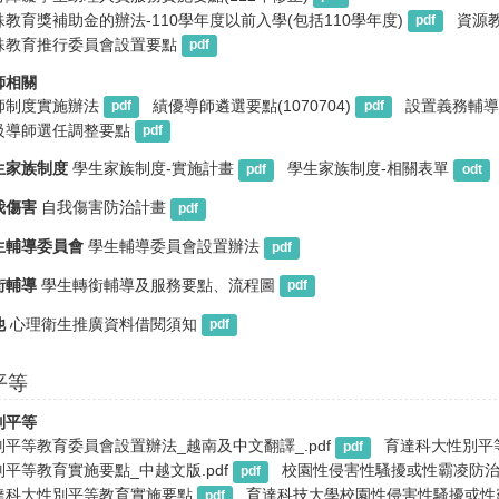
殊教育獎補助金的辦法-110學年度以前入學(包括110學年度)
資源
pdf
殊教育推行委員會設置要點
pdf
師相關
師制度實施辦法
績優導師遴選要點(1070704)
設置義務輔導
pdf
pdf
級導師選任調整要點
pdf
生家族制度
學生家族制度-實施計畫
學生家族制度-相關表單
pdf
odt
我傷害
自我傷害防治計畫
pdf
生輔導委員會
學生輔導委員會設置辦法
pdf
銜輔導
學生轉銜輔導及服務要點、流程圖
pdf
他
心理衛生推廣資料借閱須知
pdf
平等
別平等
別平等教育委員會設置辦法_越南及中文翻譯_.pdf
育達科大性別平
pdf
別平等教育實施要點_中越文版.pdf
校園性侵害性騷擾或性霸凌防治準
pdf
達科大性別平等教育實施要點
育達科技大學校園性侵害性騷擾或性
pdf