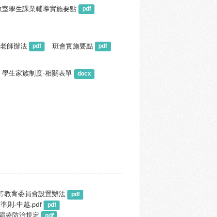
教室學生課業輔導實施要點
pdf
老師辦法
 班會實施要點
pdf
pdf
學生家族制度-相關表單
docx
等教育委員會設置辦法
pdf
則-中越.pdf
pdf
霸凌防治規定
pdf