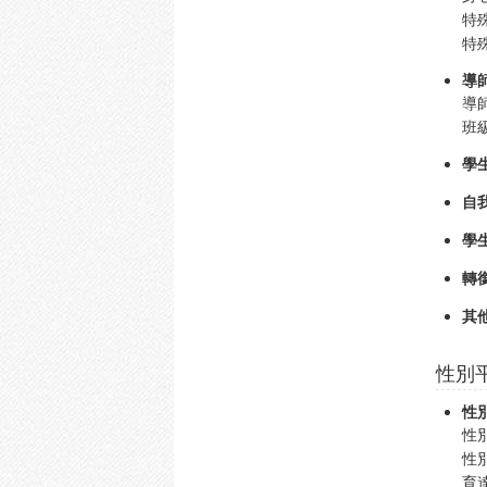
特
特
導
導
班
學
自
學
轉
其
性別
性
性
性
育