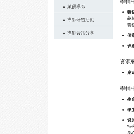
學輔
績優導師
義
義
導師研習活動
義
導師資訊分享
個
班
資源
桌
學輔
生
學
資
特
身