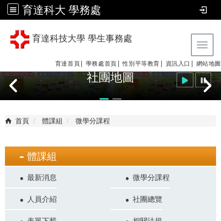
育達科大 學務處
育達科技大學 學生事務處
Tog
育達首頁|
學務處首頁|
性別平等教育
|
資訊入口|
網站地圖
社團地圖
首頁
體課組
微學分課程
體課組
最新消息
微學分課程
人員介紹
社團總覽
表單下載
相關法規