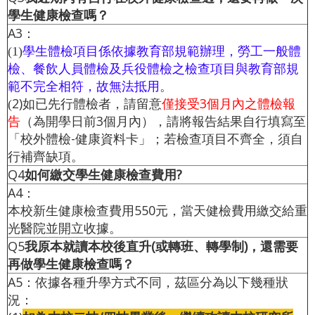
學生健康檢查嗎？
A3：
學生體檢項目係依據教育部規範辦理，勞工一般體
(
1)
檢、餐飲人員體檢及兵役體檢之檢查項目與教育部規
範不完全相符，故無法抵用
。
2)如已先行體檢者，請留意
僅接受3個月內之體檢報
(
告
（為開學日前3個月內），請將報告結果自行填寫至
「校外體檢-健康資料卡」；若檢查項目不齊全，須自
行補齊缺項。
Q4
如何繳交學生健康檢查費用?
A4：
本校新生健康檢查費用550元，當天健檢費用繳交給重
光醫院並開立收據。
Q5
我原本就讀本校後直升(或轉班、轉學制)，還需要
再做學生健康檢查嗎？
A5：依據各種升學方式不同，茲區分為以下幾種狀
況：