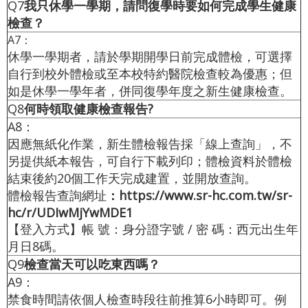
Q7
我只休學一學期，請問復學時要如何完成學生健康
檢查？
A7：
休學一學期者，請於學期開學日前完成體檢，可選擇
自行到校外體檢或至本校特約醫院檢查較為優惠；但
如是休學一學年者，併同復學年度之新生健康檢查。
Q8
何時領取健康檢查報告?
A8：
因應無紙化作業，新生體檢報告採「線上查詢」，不
另提供紙本報告，可自行下載列印；體檢資料於體檢
結束後約20個工作天完成建置，並開放查詢。
體檢報告查詢網址
：
https://www.sr-hc.com.tw/sr-
hc/r/UDIwMjYwMDE1
【登入方式】帳 號：身分證字號 / 密 碼：西元出生年
月日8碼。
Q9
檢查當天可以吃東西嗎？
A9：
禁食時間請依個人檢查時段往前推算6小時即可。例