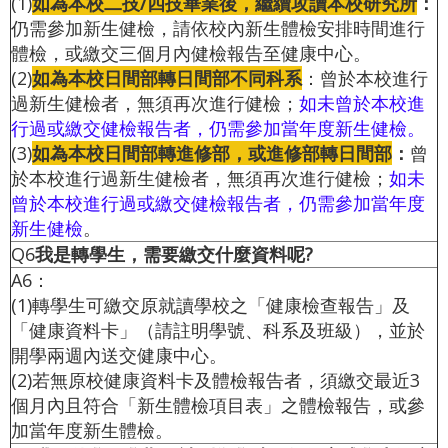
(1)
如為本校二技/四技畢業後，繼續攻讀本校研究所
：
仍需參加新生健檢，請依校內新生體檢安排時間進行
體檢，或繳交三個月內健檢報告至健康中心。
(2)
如為本校日間部轉日間部不同科系
：曾於本校進行
過新生健檢者，無須再次進行健檢；
如未曾於本校進
行過或繳交健檢報告者，仍需參加當年度新生健檢。
(3)
如為本校日間部轉進修部，或進修部轉日間部
：
曾
於本校進行過新生健檢者，無須再次進行健檢；
如未
曾於本校進行過或繳交健檢報告者，仍需參加當年度
新生健檢
。
Q6
我是轉學生，需要繳交什麼資料呢?
A6：
(
1)轉學生可繳交原就讀學校之「健康檢查報告」及
「健康資料卡」（請註明學號、科系及班級），並於
開學兩週內送交健康中心。
(2)若無原校健康資料卡及體檢報告者，須繳交最近3
個月內且符合「
新生體檢項目表
」之體檢報告，或參
加當年度新生體檢。