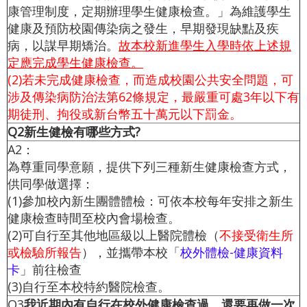
康管理制度，定期辦理學生健康檢查。」為維護學生
健康及預防校園傳染病之發生，早期發現缺點及疾
病，以謀早期矯治。
故本校新進學生入學時依上述規
定應完成學生健康檢查。
(2)若未完成健康檢查，而造成校園公共安全問題，可
涉及傳染病防治法第62條規定，最嚴重可處3年以下有
期徒刑、拘役或新台幣五十萬元以下罰金。
Q2新生健檢有哪些方式?
A2：
為尊重同學意願，提供下列三種新生健康檢查方式，
供同學做選擇：
(1)參加校內新生團體體檢：可依本校每年安排之新生
健康檢查時間至校內會場檢查。
(
2)可自行至其他地區級以上醫院體檢（
不接受衛生所
或檢驗所報告
），並攜帶本校「
校外體檢-健康資料
卡
」前往檢查
(3)自行至本校特約醫院檢查。
Q3
我近期內有自行在校外健康檢查過，還要再做一次