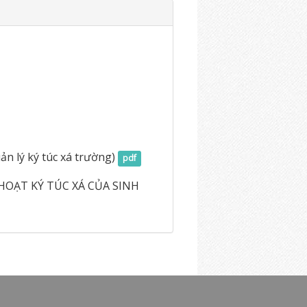
ý ký túc xá trường)
pdf
T KÝ TÚC XÁ CỦA SINH