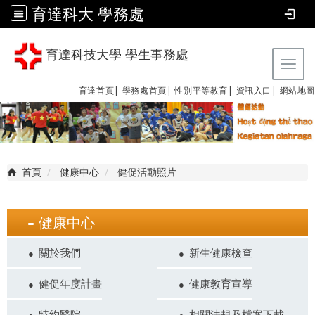
育達科大 學務處
育達科技大學 學生事務處
Tog
育達首頁|
學務處首頁|
性別平等教育
|
資訊入口|
網站地圖
首頁
健康中心
健促活動照片
健康中心
關於我們
新生健康檢查
健促年度計畫
健康教育宣導
特約醫院
相關法規及檔案下載