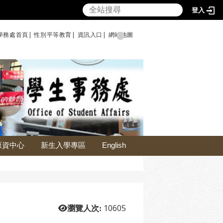
登入
學務處首頁|
性別平等教育
|
資訊入口|
網站地圖
原資中心
新生入學專區
English
10605
瀏覽人次: