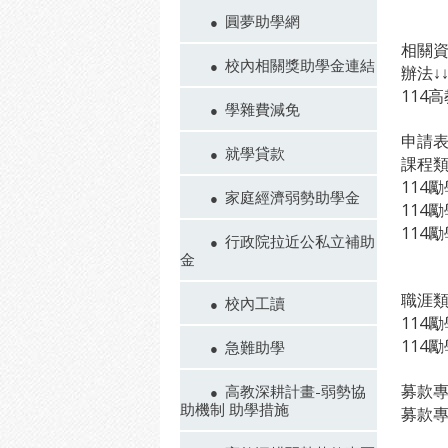
圓夢助學網
相關
校內相關獎助學金連結
辦法↓↓
114高
學雜費減免
申請
就學貸款
課程
114勵
家庭經濟弱勢助學金
114
114
行政院拉近公私立補助
金
職涯
校內工讀
114
114勵
急難助學
募款專
高教深耕計畫-弱勢協
助機制 助學措施
募款