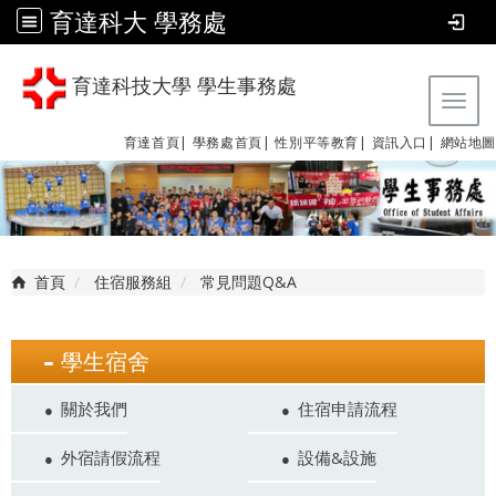
育達科大 學務處
育達科技大學 學生事務處
Tog
育達首頁|
學務處首頁|
性別平等教育
|
資訊入口|
網站地圖
首頁
住宿服務組
常見問題Q&A
學生宿舍
關於我們
住宿申請流程
外宿請假流程
設備&設施