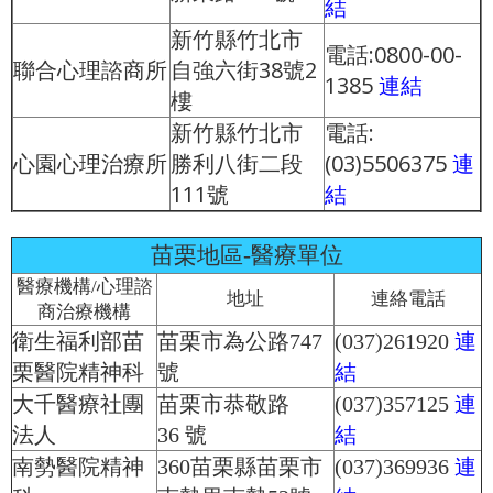
結
新竹縣竹北市
電話:0800-00-
聯合心理諮商所
自強六街38號2
1385
連結
樓
新竹縣竹北市
電話:
心園心理治療所
勝利八街二段
(03)5506375
連
111號
結
苗栗地區-醫療單位
醫療機構/心理諮
地址
連絡電話
商治療機構
衛生福利部苗
苗栗市為公路747
(037)261920
連
栗醫院精神科
號
結
大千醫療社團
苗栗市恭敬路
(037)357125
連
法人
36 號
結
南勢醫院精神
360苗栗縣苗栗市
(037)369936
連