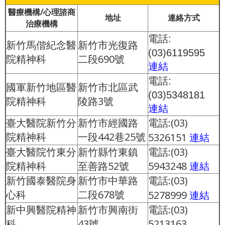
醫療機構/心理諮商
地址
連絡方式
治療機構
電話:
新竹馬偕紀念醫
新竹市光復路
(03)6119595
院精神科
二段690號
連結
電話:
國軍新竹地區醫
新竹市北區武
(03)5348181
院精神科
陵路3號
連結
臺大醫院新竹分
新竹市經國路
電話:(03)
院精神科
一段442巷25號
5326151
連結
臺大醫院竹東分
新竹縣竹東鎮
電話:(03)
院精神科
至善路52號
5943248
連結
新竹國泰醫院身
新竹市中華路
電話:(03)
心科
二段678號
5278999
連結
新中興醫院精神
新竹市興南街
電話:(03)
科
43號
5213163