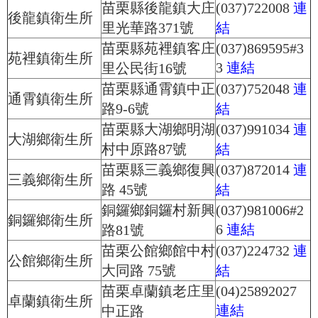
苗栗縣後龍鎮大庄
(037)722008
連
後龍鎮衛生所
里光華路371號
結
苗栗縣苑裡鎮客庄
(037)869595#3
苑裡鎮衛生所
3
連結
里公民街16號
苗栗縣通霄鎮中正
(037)752048
連
通霄鎮衛生所
路9-6號
結
苗栗縣大湖鄉明湖
(037)991034
連
大湖鄉衛生所
村中原路87號
結
苗栗縣三義鄉復興
(037)872014
連
三義鄉衛生所
路 45號
結
銅鑼鄉銅鑼村新興
(037)981006#2
銅鑼鄉衛生所
6
連結
路81號
苗栗公館鄉館中村
(037)224732
連
公館鄉衛生所
大同路 75號
結
苗栗卓蘭鎮老庄里
(04)25892027
卓蘭鎮衛生所
連結
中正路