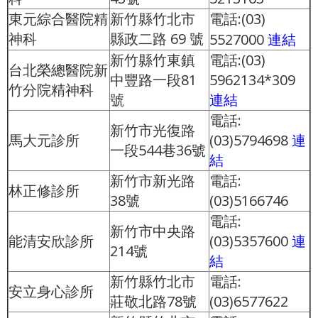
東元綜合醫院精
新竹縣竹北市
電話:(03)
神科
縣政二路 69 號
5527000
連結
新竹縣竹東鎮
電話:(03)
台北榮總醫院新
中豐路一段81
5962134*309
竹分院精神科
號
連結
電話:
新竹市光復路
馬大元診所
(03)5794698
連
一段544巷36號
結
新竹市新光路
電話:
林正修診所
38號
(03)5166746
電話:
新竹市中央路
能清安欣診所
(03)5357600
連
214號
結
新竹縣竹北市
電話:
安立身心診所
莊敬北路78號
(03)6577622