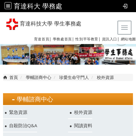
育達科大 學務處
育達科技大學 學生事務處
Tog
育達首頁|
學務處首頁|
性別平等教育
|
資訊入口|
網站地圖
首頁
學輔諮商中心
珍愛生命守門人
校外資源
學輔諮商中心
緊急資源
校外資源
自殺防治Q&A
閱讀資料