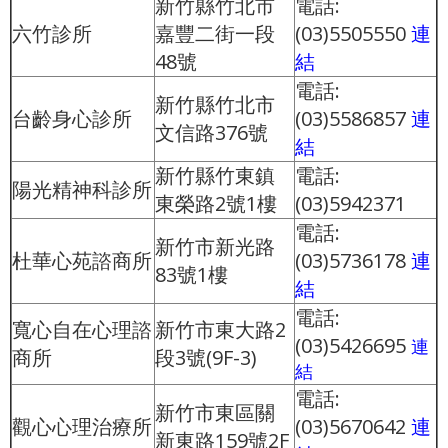
新竹縣竹北市
電話:
六竹診所
嘉豐二街一段
(03)5505550
連
48號
結
電話:
新竹縣竹北市
台齡身心診所
(03)5586857
連
文信路376號
結
新竹縣竹東鎮
電話:
陽光精神科診所
東榮路2號1樓
(03)5942371
電話:
新竹市新光路
杜華心苑諮商所
(03)5736178
連
83號1樓
結
電話:
寬心自在心理諮
新竹市東大路2
(03)5426695
連
商所
段3號(9F-3)
結
電話:
新竹市東區關
觀心心理治療所
(03)5670642
連
新東路159號2F