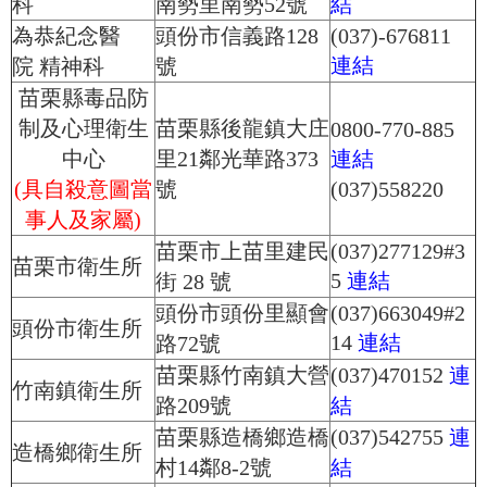
科
南勢里南勢52號
結
為恭紀念醫
頭份市信義路128
(037)-676811
連結
院 精神科
號
苗栗縣毒品防
制及心理衛生
苗栗縣後龍鎮大庄
0800-770-885
中心
里21鄰光華路373
連結
(具自殺意圖當
號
(037)558220
事人及家屬)
苗栗市上苗里建民
(037)277129#3
苗栗市衛生所
5
連結
街 28 號
頭份市頭份里顯會
(037)663049#2
頭份市衛生所
14
連結
路72號
苗栗縣竹南鎮大營
(037)470152
連
竹南鎮衛生所
路209號
結
苗栗縣造橋鄉造橋
(037)542755
連
造橋鄉衛生所
村14鄰8-2號
結