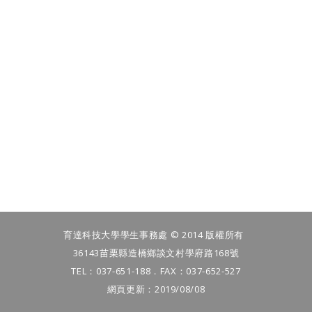
育達科技大學學生事務處 © 2014 版權所有
36143苗栗縣造橋鄉談文村學府路168號
TEL：037-651-188．FAX：037-652-527
網頁更新：2019/08/08