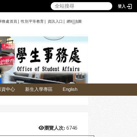
登入
學務處首頁|
性別平等教育
|
資訊入口|
網站地圖
原資中心
新生入學專區
English
6746
瀏覽人次: