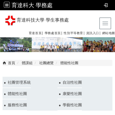
育達科大 學務處
育達科技大學 學生事務處
Tog
育達首頁|
學務處首頁|
性別平等教育
|
資訊入口|
網站地圖
首頁
體課組
社團總覽
體能性社團
社團管理系統
自治性社團
體能性社團
康樂性社團
服務性社團
學藝性社團