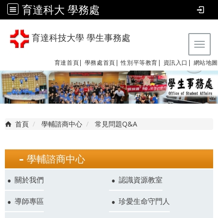
育達科大 學務處
育達科技大學 學生事務處
Tog
育達首頁|
學務處首頁|
性別平等教育
|
資訊入口|
網站地圖
首頁
學輔諮商中心
常見問題Q&A
學輔諮商中心
關於我們
認識資源教室
導師專區
珍愛生命守門人