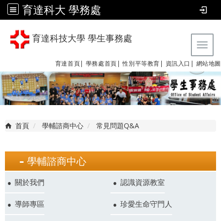
育達科大 學務處
育達科技大學 學生事務處
Tog
育達首頁|
學務處首頁|
性別平等教育
|
資訊入口|
網站地圖
首頁
學輔諮商中心
常見問題Q&A
學輔諮商中心
關於我們
認識資源教室
導師專區
珍愛生命守門人