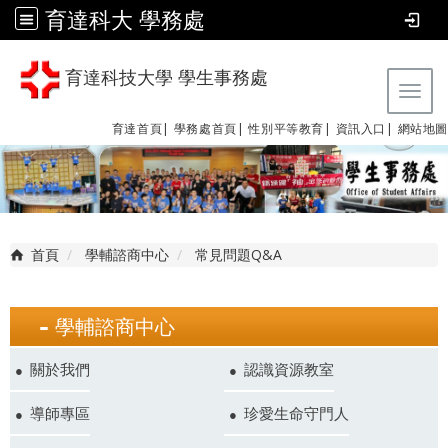
育達科大 學務處
育達科技大學 學生事務處
Tog
育達首頁|
學務處首頁|
性別平等教育
|
資訊入口|
網站地圖
首頁
學輔諮商中心
常見問題Q&A
學輔諮商中心
關於我們
認識資源教室
導師專區
珍愛生命守門人