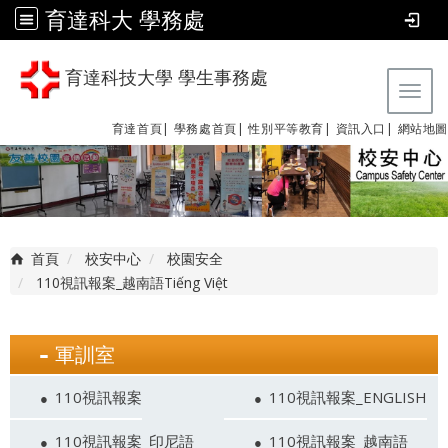
育達科大 學務處
育達科技大學 學生事務處
Tog
育達首頁|
學務處首頁|
性別平等教育
|
資訊入口|
網站地圖
首頁
校安中心
校園安全
110視訊報案_越南語Tiếng Việt
軍訓室
110視訊報案
110視訊報案_ENGLISH
110視訊報案_印尼語
110視訊報案_越南語