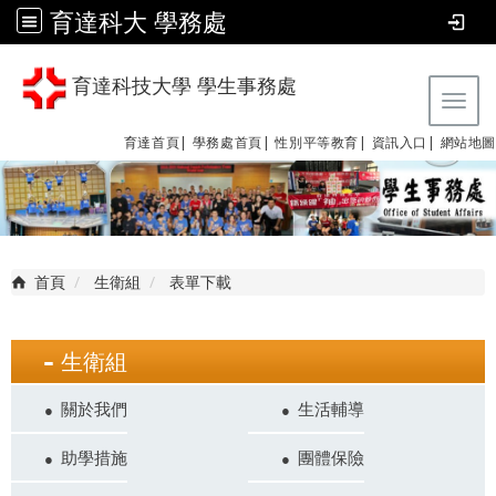
育達科大 學務處
育達科技大學 學生事務處
Tog
育達首頁|
學務處首頁|
性別平等教育
|
資訊入口|
網站地圖
首頁
生衛組
表單下載
生衛組
關於我們
生活輔導
助學措施
團體保險