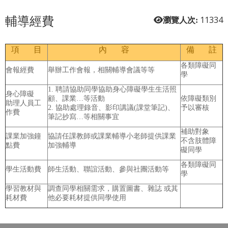
輔導經費
11334
瀏覽人次:
項 目
內 容
備 註
各類障礙同
會報經費
舉辦工作會報，相關輔導會議等等
學
1. 聘請協助同學協助身心障礙學生生活照
身心障礙
顧、課業…等活動
依障礙類別
助理人員工
2. 協助處理錄音、影印講議(課堂筆記)
、
予以審核
作費
筆記抄寫…等相關事宜
補助對象
課業加強鐘
協請任課教師或課業輔導小老師提供課業
不含肢體障
點費
加強輔導
礙同學
各類障礙同
學生活動費
師生活動、聯誼活動、參與社團活動等
學
學習教材與
調查同學相關需求，購置圖書、雜誌 或其
耗材費
他必要耗材提供同學使用