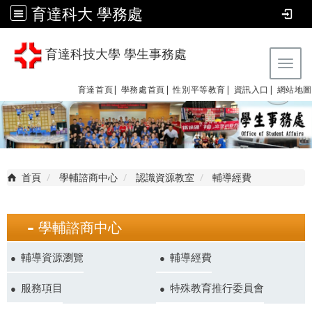
育達科大 學務處
育達科技大學 學生事務處
Tog
育達首頁|
學務處首頁|
性別平等教育
|
資訊入口|
網站地圖
首頁
學輔諮商中心
認識資源教室
輔導經費
學輔諮商中心
輔導資源瀏覽
輔導經費
服務項目
特殊教育推行委員會