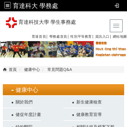
育達科大 學務處
育達科技大學 學生事務處
Tog
育達首頁|
學務處首頁|
性別平等教育
|
資訊入口|
網站地圖
首頁
健康中心
常見問題Q&A
健康中心
關於我們
新生健康檢查
健促年度計畫
健康教育宣導
特約醫院
相關法規及檔案下載